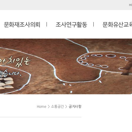
H
문화재조사의뢰
조사연구활동
문화유산교
Home
>
소통공간
>
공지사항