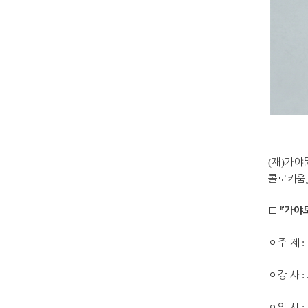
(
재
)
가야
콜로키움
□ 『
가야
ㅇ
주 제
:
ㅇ
강 사
:
ㅇ
일 시
: