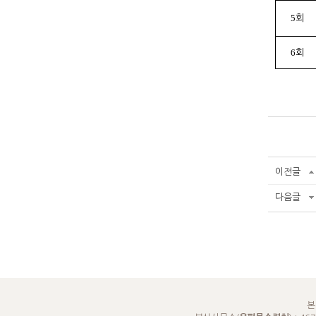
5
회
6
회
이전글
다음글
본