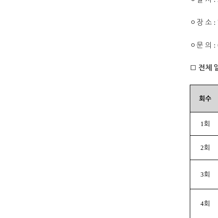
ㅇ
장 소
:
ㅇ
문 의
:
□
전체 
회수
1
회
2
회
3
회
4
회