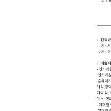
연구
2.
전형방
- 1
차
:
서
- 2
차
:
면
3.
제출서
-
입사지
(
입사지
(
홈페이
재직
(
경
대학 및
자격
,
면
-
이메일 
(
이메일 