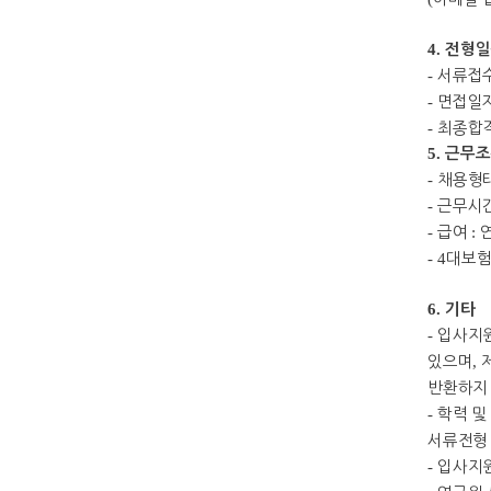
4.
전형일
-
서류접
-
면접일
-
최종합
5.
근무조
-
채용형
-
근무시
-
급여
:
-
4
대보
6.
기타
-
입사지원
있으며
,
반환하지
-
학력 및
서류전형
-
입사지원