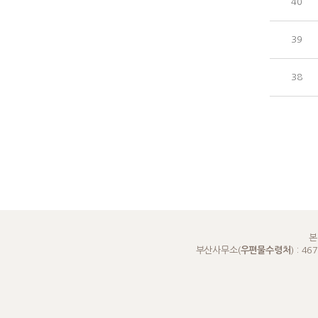
40
39
38
본
부산사무소(
우편물수령처
) : 