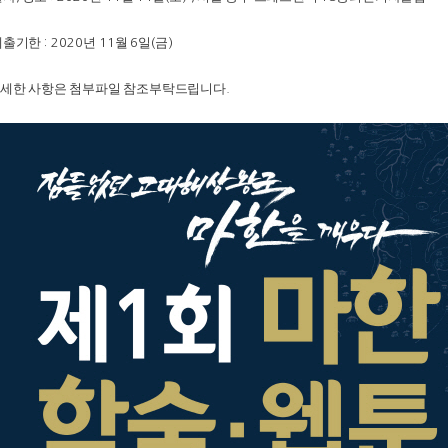
제출기한
년
월
일
금
: 2020
11
6
(
)
세한 사항은 첨부파일 참조부탁드립니다
.