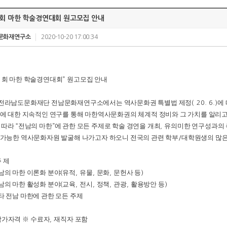
1회 마한 학술경연대회 원고모집 안내
문화재연구소
2020-10-20 17:00:34
회 마한 학술경연대회
원고모집 안내
1
”
전라남도문화재단 전남문화재연구소에서는 역사문화권 특별법 제정
에
(`20. 6.)
에 대한 지속적인 연구를 통해 마한역사문화권의 체계적 정비와 그 가치를 알리
 따라
전남의 마한
에 관한 모든 주제로 학술 경연을 개최
유의미한 연구성과의
“
”
,
가능한 역사문화자원 발굴해 나가고자 하오니 전국의 관련 학부
대학원생의 많은
/
 제
남의 마한 이론화 분야
유적
유물
문화
문헌사 등
(
,
,
,
)
남의 마한 활성화 분야
교육
전시
정책
관광
활용방안 등
(
,
,
,
,
)
타 전남 마한에 관한 모든 주제
참가자격
※
수료자
재직자 포함
,