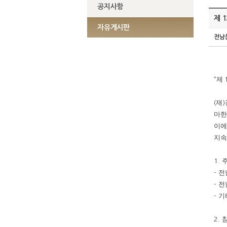
공지사항
제 
자유게시판
전남
제
“
재
(
)
마한
이에
지속
주
1.
전
-
전
-
기
-
2.