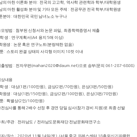
남의 마한 이론화 분야
전국의 고고학
역사학 관련학과 학부
대학원생
:
,
/
남의 마한 활성화 분야 및 기타 모든 주제
전공무관 전국 학부
대학원생
:
/
툰분야
대한민국 국민 남녀노소 누구나
:
응모방법
첨부된 신청서와 논문 파일
최종학력증명서 제출
:
,
 학 생
연구계획서
용지
매 이상
:
(A4
5
)
학원생
논문 혹은 연구노트
분량제한 없음
:
(
)
 툰
스토리 완결 상태의 사각형 이미지
컷 이내
:
10
제출방법
전자우편
으로 송부
문의
:
(mahan2020@daum.net)
(
061-287-6808)
시상내용
 학 생
대상
편
만원
금상
편
만원
은상
편
만원
:
(1
/100
),
(2
/70
),
(3
/50
)
학원생
대상
편
만원
금상
편
만원
은상
편
만원
:
(1
/150
),
(2
/100
),
(3
/70
)
 툰
특별상
인
만원
:
(2
/100
)
사전심사를 통해
배수 선정 후 경연 당일 심사
참가 경비 지원
로 최종 선발
2
(
)
주최
주관
전라남도
전라남도문화재단 전남문화재연구소
/
:
/
일자
장소
년
월
일
토
서울 중구 프레스센터
층외신기자클럽
/
: 2020
11
14
(
) /
18