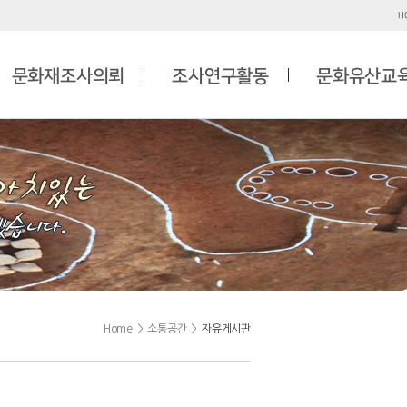
H
문화재조사의뢰
조사연구활동
문화유산교
Home
>
소통공간
>
자유게시판