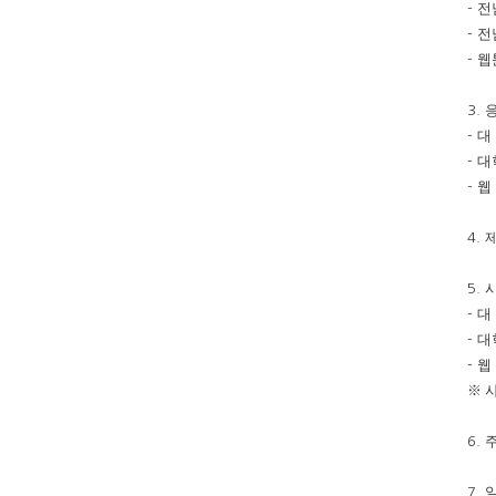
전
-
전
-
웹
-
3.
대
-
대
-
웹
-
4.
5.
대
-
대
-
웹
-
※
6.
7.