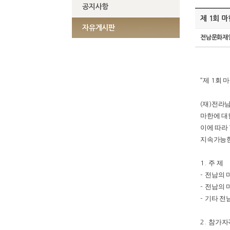
공지사항
제 1회 
자유게시판
전남문화재
제
회 
“
1
재
전라남
(
)
마한에 대
이에 따라
지속가능한
주 제
1.
전남의 
-
전남의 
-
기타 전
-
참가자
2.