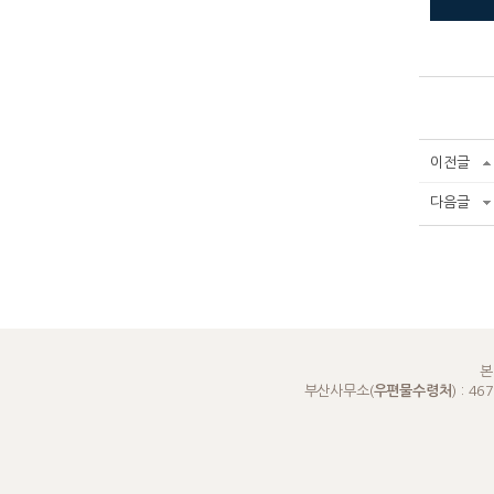
이전글
다음글
본
부산사무소(
우편물수령처
) : 