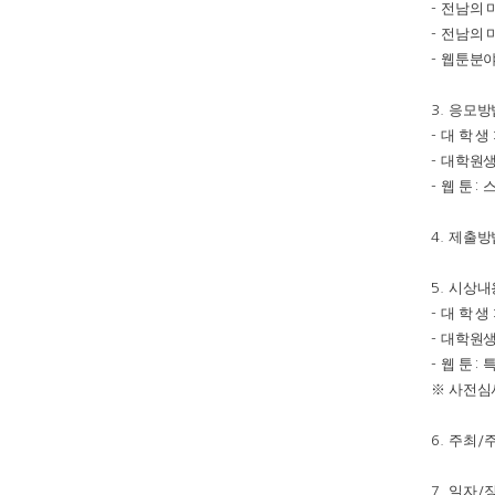
전남의 
-
전남의 
-
웹툰분
-
응모방
3.
대 학 생
-
대학원
-
웹 툰
스
-
:
제출방
4.
시상내
5.
대 학 생
-
대학원
-
웹 툰
-
:
※
사전심
주최
6.
/
일자
7.
/