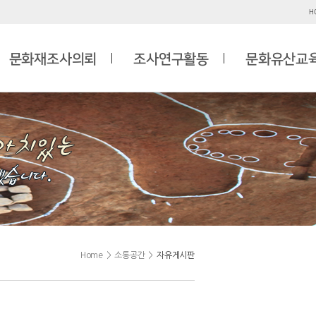
H
문화재조사의뢰
조사연구활동
문화유산교
Home
>
소통공간
>
자유게시판