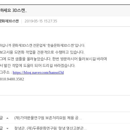
하세요 3D스캔..
문화재3D스캔
2019-05-15 15:27:35
3D
‘
3D
’
.
하십니까 문화재
스캔 전문업체
한솔문화재
스캔
입니다
.
보고서용 도면화 작업을 전문적으로 수행하고 있습니다
.
그에 도면 샘플을 올려놓았습니다
한번 방문하시어 둘러보시길 바라며
.
서 발간 작업에 도움이 되어 드리길 바라겠습니다
:
https://blog.naver.com/hansol3d
그주소
 010.9480.3582
글
(재)가야문물연구원 보존처리요원 채용 공...
글
창녕군, (재)두류문화연구원 ‘창녕 영산고분군...