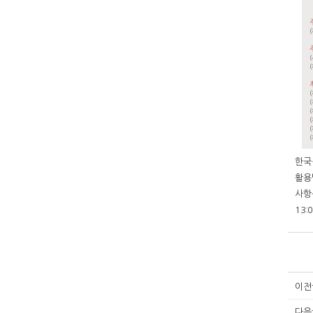
한국
활용
사항
13
이전
다음