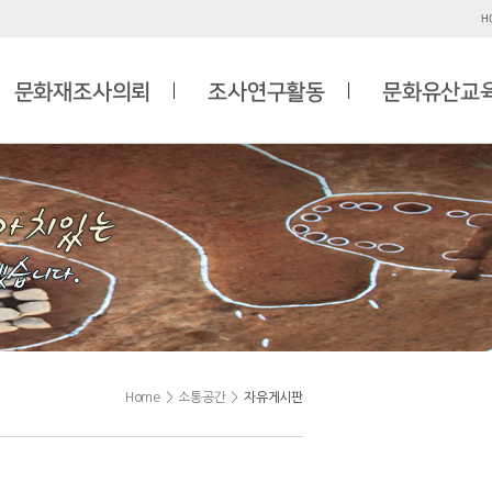
H
문화재조사의뢰
조사연구활동
문화유산교
Home
>
소통공간
>
자유게시판