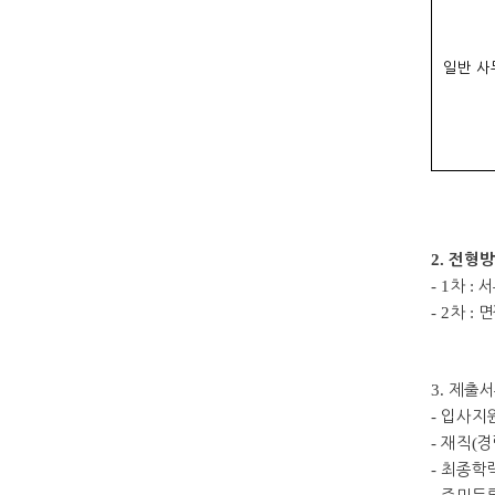
일반 사
2.
전형방
- 1
차
:
서
- 2
차
:
면
3.
제출서
-
입사지
-
재직
(
경
-
최종학