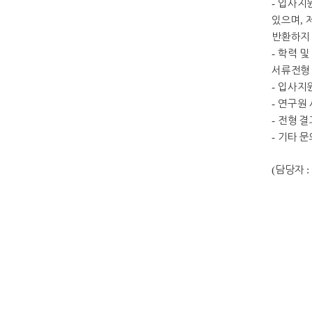
-
입사지원
있으며
,
반환하지
-
학력 및
서류전형
-
입사지원
-
연구원 
-
전형 결
-
기타 
(
담당자