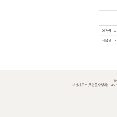
재
이전글
다음글
본
부산사무소(
우편물수령처
) : 