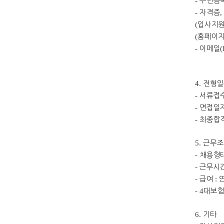
-
주민등
-
자격증
(
입사지
(
홈페이
-
이메일
(
4.
전형일
-
서류접
-
면접일
-
최종합
5.
근무조
-
채용형
-
근무시
-
급여
:
- 4
대보
6.
기타