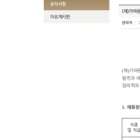
공지사항
(재)가야
자유게시판
관리자
(
재
)
가야
발전과 
창의력과
1.
채용분
직종
및 직