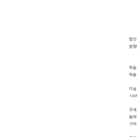
함안
밝혔
학술
학술
이날
10
주제
前부
가야