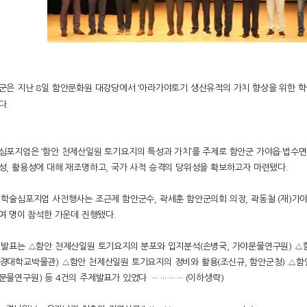
군은 지난 8일 함안문화원 대강당에서 ‘아라가야토기 생산유적의 가치 향상을 위한 학
다.
심포지엄은 ‘함안 천제산일원 토기요지의 특성과 가치’를 주제로 함안군 가야읍·법수면
성, 활용성에 대해 재조명하고, 국가 사적 승격의 당위성을 확보하고자 마련됐다.
 학술심포지엄 사전행사는 조근제 함안군수, 곽세훈 함안군의회 의장, 곽동철 (재)가야
0여 명이 참석한 가운데 진행됐다.
 발표는 △함안 천제산일원 토기요지의 분포와 입지분석(손병국, 가야문물연구원) △
경대학교박물관) △함안 천제산일원 토기요지의 정비와 활용(조신규, 함안군청) △함
문물연구원) 등 4건의 주제발표가 있었다 ···
···
···
··· (이하생략)