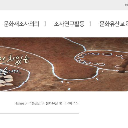
H
문화재조사의뢰
조사연구활동
문화유산교
Home
>
소통공간
>
문화유산 및 고고학 소식