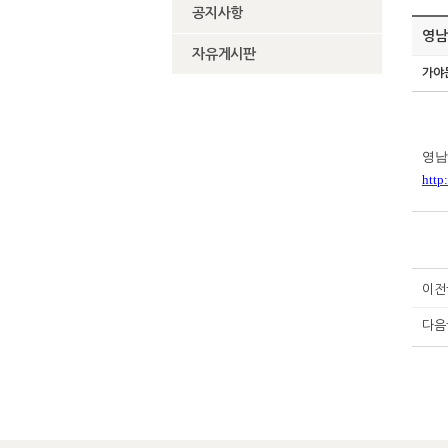
공지사항
영남
자유게시판
가야
영남
http
이전
다음