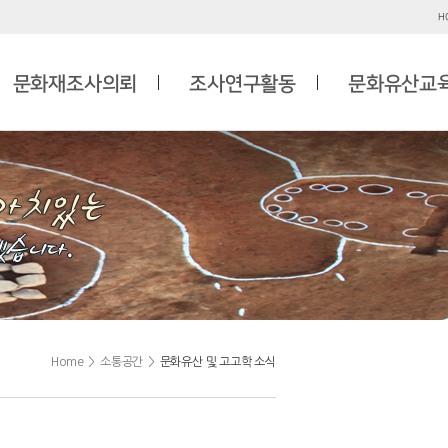
H
문화재조사의뢰
조사연구활동
문화유산교
Home
>
소통공간
>
문화유산 및 고고학 소식