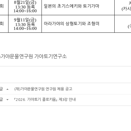
8
월
21
일
(
금
)
회
일본의 초기스에키와 토기가마
13:30
등록
(
카
14:00~16:00
9
월
11
일
(
금
)
회
아라가야의 상형토기와 조형미
13:30
등록
(
14:00~16:00
)
가야문물연구원 가야토기연구소
글
(재)가야문물연구원 연구원 채용 공고
글
『2026. 가야토기 콜로키움』 제3강 안내