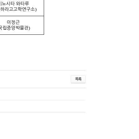
키노시타 와타루
시하라고고학연구소
)
이정근
국립중앙박물관
)
목록