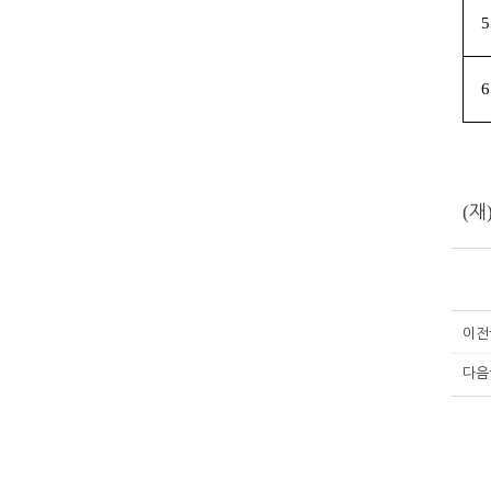
5
6
(
재
이전
다음