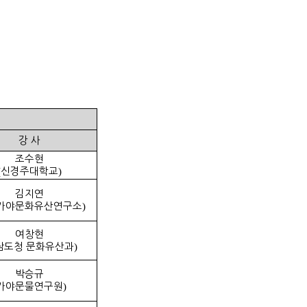
강 사
조수현
(
신경주대학교
)
김지연
가야문화유산연구소
)
여창현
남도청 문화유산과
)
박승규
가야문물연구원
)