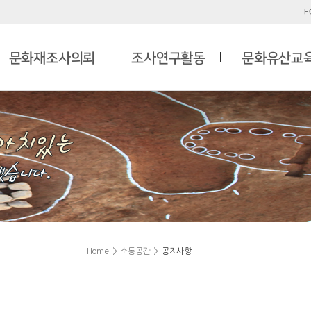
H
문화재조사의뢰
조사연구활동
문화유산교
Home
>
소통공간
>
공지사항