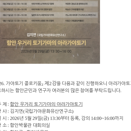
제
2
강
26.
가야토기 콜로키움
』
을 다음과 같이 진행하오니 아라가야
하시는 함안군민과 연구자 여러분의 많은 참여를 부탁드립니다
.
주 제
:
함안 우거리 토기가마의 아라가야토기
강 사
:
김지연
(
국립가야문화유산연구소
)
일 시
: 2026
년
5
월
29
일
(
금
) 13:30
부터 등록
,
강의
14:00~16:00
까지
장 소
:
함안박물관 대회의실