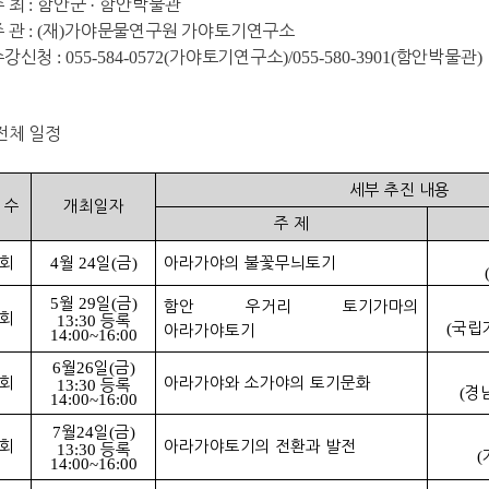
주 최
:
함안군
·
함안박물관
주 관
: (
재
)
가야문물연구원 가야토기연구소
수강신청
: 055-584-0572(
가야토기연구소
)/055-580-3901(
함안박물관
)
전체 일정
세부 추진 내용
 수
개최일자
주 제
회
4
월
24
일
(
금
)
아라가야의 불꽃무늬토기
5
월
29
일
(
금
)
함안 우거리 토기가마의
회
13:30
등록
(
국립
아라가야토기
14:00~16:00
6
월
26
일
(
금
)
회
아라가야와 소가야의 토기문화
13:30
등록
(
경
14:00~16:00
7
월
24
일
(
금
)
회
아라가야토기의 전환과 발전
13:30
등록
(
14:00~16:00