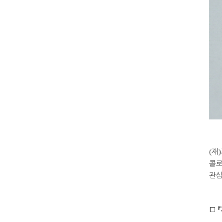
(
재
)
콜
관심
□ 『