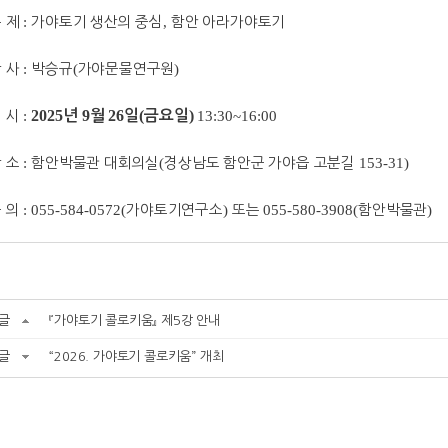
 제
:
가야토기 생산의 중심
,
함안 아라가야토기
 사
:
박승규
(
가야문물연구원
)
2025
9
26
(
)
 시
:
년
월
일
금요일
13:30~16:00
 소
:
함안박물관 대회의실
(
경상남도 함안군 가야읍 고분길
153-31)
 의
: 055-584-0572(
가야토기연구소
)
또는
055-580-3908(
함안박물관
)
글
『가야토기 콜로키움』 제5강 안내
글
“2026. 가야토기 콜로키움” 개최