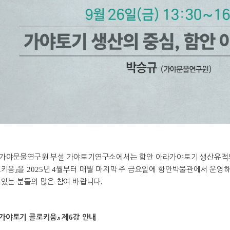
가야문물연구원 부설 가야토기연구소에서는 함안 아라가야토기 생산유적
로키움
』
을
2025
년
4
월부터 매월 마지막 주 금요일에 함안박물관에서 운영
있는 분들의 많은 참여 바랍니다
.
6
가야토기 콜로키움
』
제
강 안내