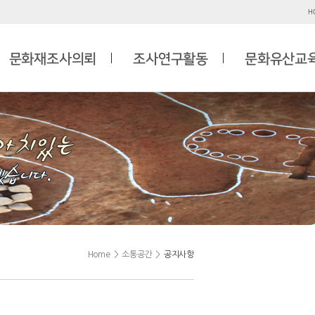
H
문화재조사의뢰
조사연구활동
문화유산교
Home
>
소통공간
>
공지사항