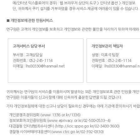
예(인터넷 익스플로어의 경우) : 웹 브라우저 상단의 도구 > 인터넷 옵션 > 개인정보
단, 귀하께서 쿠키 설치를 거부하였을 경우 서비스 제공에 어려움이 있을 수 있습니다.
■ 개인정보에 관한 민원서비스
연구원은 고객의 개인정보를 보호하고 개인정보와 관련한 불만을 처리하기 위하여 아래와 
고객서비스 담당 부서
개인정보관리 책임자
부서명 : 고객상담실
성명 : 이효석 팀장
전화번호 : 052-245-1114
전화번호 : 052-245-1114
이메일 : lhs80330@hanmail.net
이메일 : lhs80330@hanmail.n
귀하께서는 연구원의 서비스를 이용하시며 발생하는 모든 개인정보보호 관련 민원을 개인
연구원은 이용자들의 신고사항에 대해 신속하게 충분한 답변을 드릴 것입니다.
기타 개인정보침해에 대한 신고나 상담이 필요하신 경우에는 아래 기관에 문의하시기 바랍
개인분쟁조정위원회 (www.1336.or.kr/1336)
정보보호마크인증위원회 (www.eprivacy.or.kr/02-580-0533~4)
대검찰청 인터넷범죄수사센터 (http://icic.sppo.go.kr/02-3480-3600)
경찰청 사이버테러대응센터 (www.ctrc.go.kr/02-392-0330)